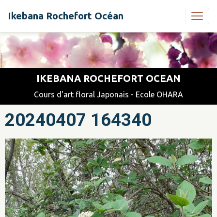
Ikebana Rochefort Océan
IKEBANA ROCHEFORT OCEAN
Cours d'art floral Japonais - Ecole OHARA
20240407 164340